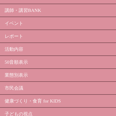
講師・講習BANK
イベント
レポート
活動内容
50音順表示
業態別表示
市民会議
健康づくり・食育 for KIDS
子どもの視点