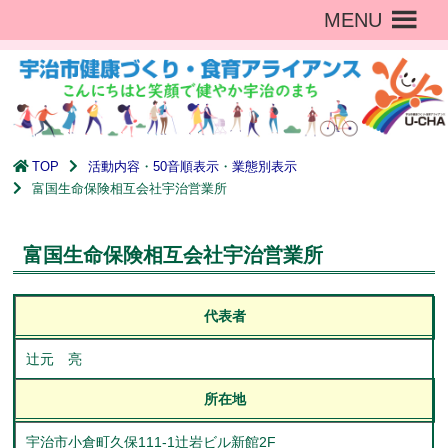
MENU
TOP
活動内容
・
50音順表示
・
業態別表示
富国生命保険相互会社宇治営業所
富国生命保険相互会社宇治営業所
代表者
辻元 亮
所在地
宇治市小倉町久保111-1辻岩ビル新館2F