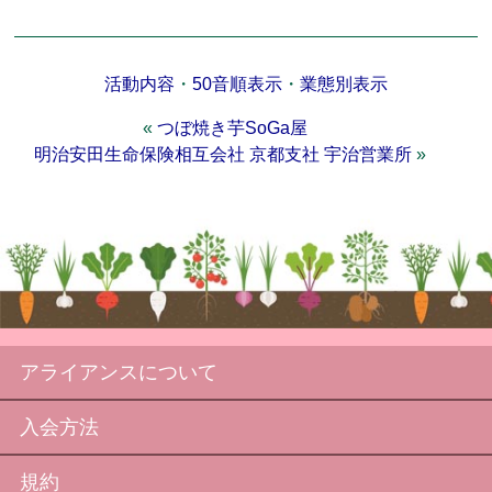
活動内容
・
50音順表示
・
業態別表示
«
つぼ焼き芋SoGa屋
明治安田生命保険相互会社 京都支社 宇治営業所
»
アライアンスについて
入会方法
規約