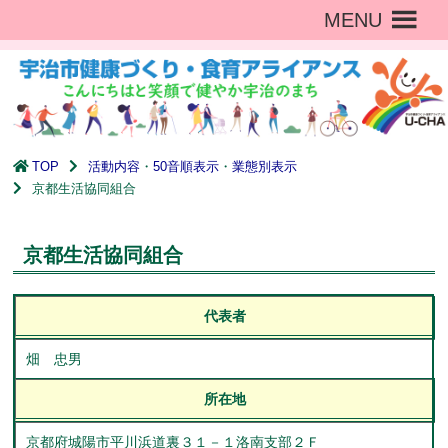
MENU
TOP
活動内容
・
50音順表示
・
業態別表示
京都生活協同組合
京都生活協同組合
代表者
畑 忠男
所在地
京都府城陽市平川浜道裏３１－１洛南支部２Ｆ