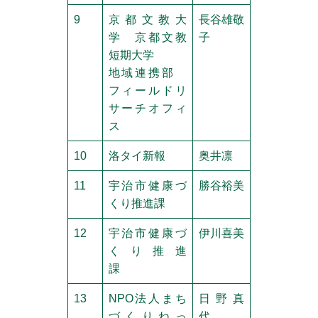
9
京都文教大
長谷雄敬
学 京都文教
子
短期大学
地域連携部
フィールドリ
サーチオフィ
ス
10
洛タイ新報
奥井凛
11
宇治市健康づ
勝谷裕美
くり推進課
12
宇治市健康づ
伊川喜美
くり推進
課
13
NPO法人まち
日野真
づくりねっ
代