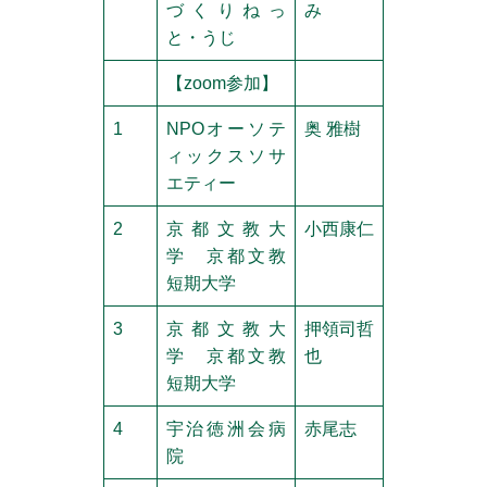
づくりねっ
み
と・うじ
【zoom参加】
1
NPOオーソテ
奥 雅樹
ィックスソサ
エティー
2
京都文教大
小西康仁
学 京都文教
短期大学
3
京都文教大
押領司哲
学 京都文教
也
短期大学
4
宇治徳洲会病
赤尾志
院