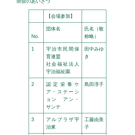
閉会のあいさつ
【会場参加】
団体名
氏名（敬
No.
称略）
1
宇治市民間保
田中みゆ
育連盟
き
社会福祉法人
宇治福祉園
2
認定栄養ケ
島田淳子
ア・ステーシ
ョン アン・
サンテ
3
アルプラザ宇
工藤由美
治東
子