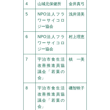
4
山城北保健所
金井真弓
5
NPO法人フラ
浅井清美
ワーサイコロ
ジー協会
6
NPO法人フラ
村上理恵
ワーサイコロ
ジー協会
7
宇治市食生活
槙 一美
改善推進員協
議会「若葉の
会」
8
宇治市食生活
磯智映子
改善推進員協
議会「若葉の
会」