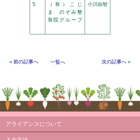
5
（有）こじ
小川由智
ま のぞみ整
骨院グループ
«
前の記事へ
次の記事へ
»
一覧へ
アライアンスについて
入会方法