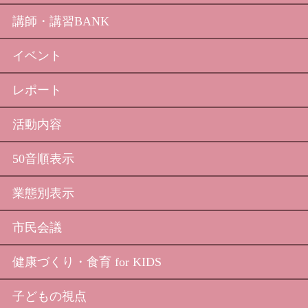
講師・講習BANK
イベント
レポート
活動内容
50音順表示
業態別表示
市民会議
健康づくり・食育 for KIDS
子どもの視点