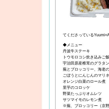
てくださっているYuumi
◆メニュー
丹波牛ステーキ
トウモロコシ炊き込みご
宇治田原産椎茸のグラタ
蕪とブロッコリー、海老
ごぼうとにんじんのマリ
オレンジ白菜のロール煮
里芋のコロッケ
野菜たっぷりオムレツ
サツマイモのレモン煮
※蕪、ブロッコリー（京