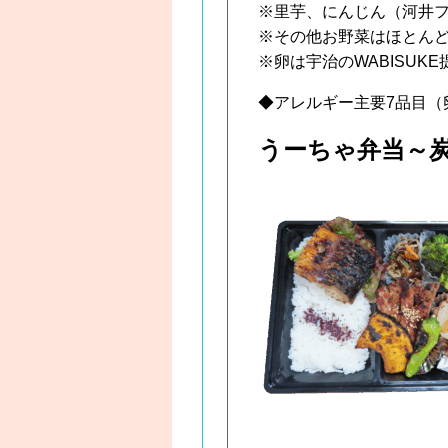
※里芋、にんじん（河井
※その他お野菜はほとん
※卵は宇治のWABISUKE
◆アレルギー主要7品目（
うーちゃ弁当～