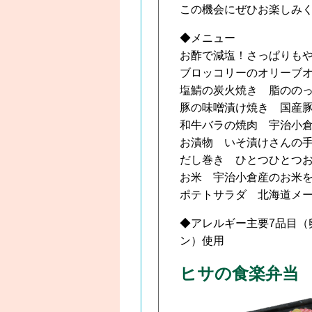
この機会にぜひお楽しみ
◆メニュー
お酢で減塩！さっぱりも
ブロッコリーのオリーブ
塩鯖の炭火焼き 脂のの
豚の味噌漬け焼き 国産
和牛バラの焼肉 宇治小
お漬物 いそ漬けさんの
だし巻き ひとつひとつ
お米 宇治小倉産のお米を
ポテトサラダ 北海道メ
◆アレルギー主要7品目
ン）使用
ヒサの食楽弁当