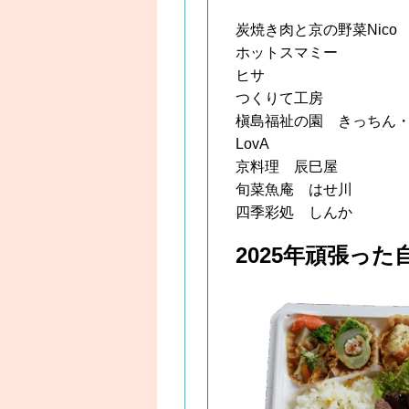
炭焼き肉と京の野菜Nico
ホットスマミー
ヒサ
つくりて工房
槇島福祉の園 きっちん
LovA
京料理 辰巳屋
旬菜魚庵 はせ川
四季彩処 しんか
2025年頑張っ