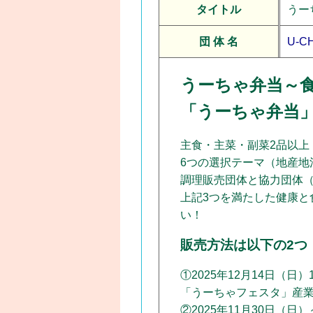
タイトル
うー
団 体 名
U-C
うーちゃ弁当～
「うーちゃ弁当
主食・主菜・副菜2品以上
6つの選択テーマ（地産地
調理販売団体と協力団体
上記3つを満たした健康
い！
販売方法は以下の2つ
①2025年12月14日（日）
「うーちゃフェスタ」産業
②2025年11月30日（日）