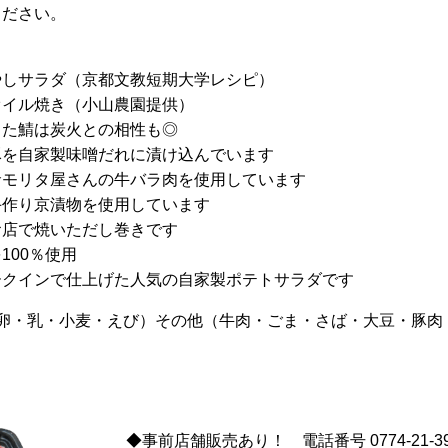
ください。
やしサラダ（京都文教短期大学レシピ）
オイル焼き（小山農園提供）
った鯖は炭火との相性も◎
豚を自家製味噌だれに漬け込んでいます
倉モリタ屋さんの牛バラ肉を使用しています
手作り京漬物を使用しています
お店で焼いただし巻きです
100％使用
ークインで仕上げた人気の自家製ポテトサラダです
（卵・乳・小麦・えび）その他（牛肉・ごま・さば・大豆・豚肉
◆事前店舗販売あり！ 電話番号 0774-21-39