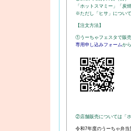
「ホットスマミー」「炭焼
※ただし「ヒサ」について
【注文方法】
①うーちゃフェスタで販売
専用申し込みフォーム
か
②店舗販売については「ホ
令和7年度のうーちゃ弁当