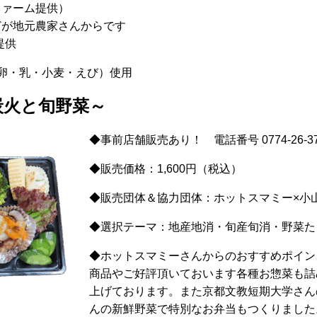
ファーム提供）
どが地元農家さんからです
提供
卵・乳・小麦・えび）使用
炭火と旬野菜～
◆事前店舗販売あり！ 電話番号 0774-26-37
◆販売価格：1,600円（税込）
◆販売団体＆協力団体：ホットスマミー×小
◆選択テーマ：地産地消・旬産旬消・野菜た
◆ホットスマミーさんからのおすすめポイン
商品やご好評頂いておいます各種お惣菜も詰
上げております。また京都文教短期大学さん
んの新鮮野菜で特別なお弁当もつくりました