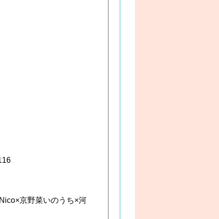
16
ico×京野菜いのうち×河