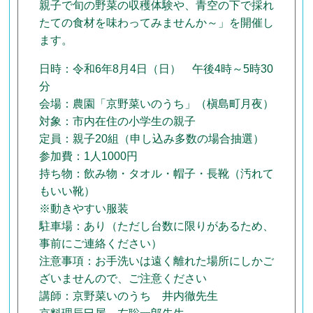
親子で旬の野菜の収穫体験や、青空の下で採れ
たての食材を味わってみませんか～」を開催し
ます。
日時：令和6年8月4日（日） 午後4時～5時30
分
会場：農園「京野菜いのうち」（槇島町月夜）
対象：市内在住の小学生の親子
定員：親子20組（申し込み多数の場合抽選）
参加費：1人1000円
持ち物：飲み物・タオル・帽子・長靴（汚れて
もいい靴）
※動きやすい服装
駐車場：あり（ただし台数に限りがあるため、
事前にご連絡ください）
注意事項：お手洗いは遠く離れた場所にしかご
ざいませんので、ご注意ください
講師：京野菜いのうち 井内徹先生