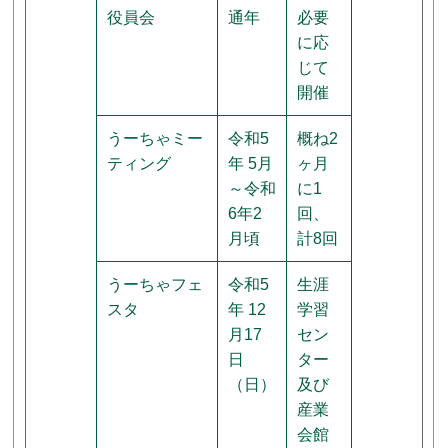
役員会
通年
必要
に応
じて
開催
うーちゃミー
令和5
概ね2
ティング
年 5月
ヶ月
～令和
に1
6年2
回、
月頃
計8回
うーちゃフェ
令和5
生涯
スタ
年 12
学習
月17
セン
日
ター
（日）
及び
産業
会館