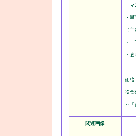
・マ
・里
（宇
・十
・適
価格
※食
～「
関連画像