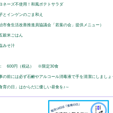
ヨネーズ不使用！和風ポテトサラダ
芋とインゲンのごま和え
治市食生活改善推進員協議会「若葉の会」提供メニュー）
五穀米ごはん
塩みそ汁
： 600円（税込） ※限定30食
事の前には必ず石鹸やアルコール消毒液で手を清潔にしましょ
食育の日」はからだに優しい昼食を♪～