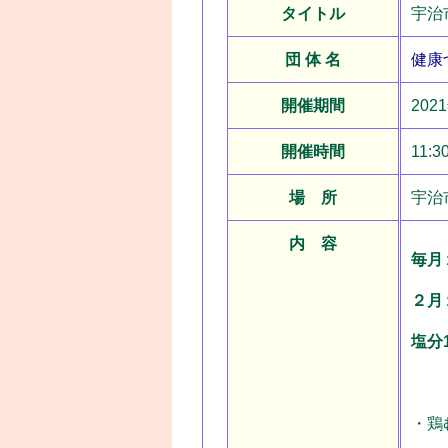
タイトル
宇治
団 体 名
健康
開催期間
202
開催時間
11:3
場 所
宇治
内 容
毎月
２月
塩分
・鶏