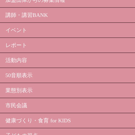
講師・講習BANK
イベント
レポート
活動内容
50音順表示
業態別表示
市民会議
健康づくり・食育 for KIDS