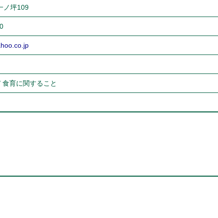
ノ坪109
0
oo.co.jp
/ 食育に関すること