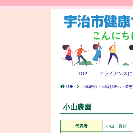
TOP
アライアンスに
TOP
活動内容
・
50音順表示
・
業態
小山農園
代表者
小山 貴裕