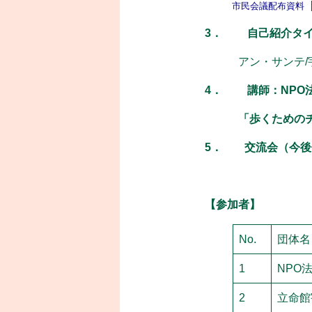
市民会議配布資料
3．
自己紹介タイ
アン・サンテ/宇治
4．
講師：NPO
「歩くための
5．
交流会（今
【参加者】
No.
団体名
1
NPO
2
立命館