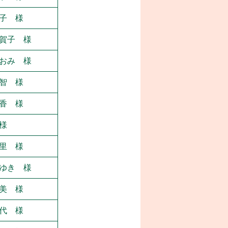
子 様
賀子 様
おみ 様
智 様
香 様
様
里 様
ゆき 様
美 様
代 様