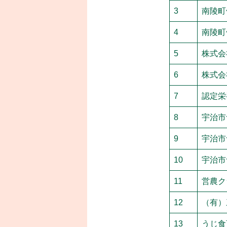
3
南陵
4
南陵
5
株式会
6
株式会
7
認定栄
8
宇治市
9
宇治市
10
宇治市
11
営農ク
12
（有）
13
うじ食