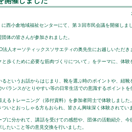
を開催しました
（水）に西小倉地域福祉センターにて、第３回市民会議を開催しま
盟団体の皆さんが参加されました。
PO法人オーソティックスソサエティの奥先生にお越しいただき
クと歩くために必要な筋肉づくりについて」をテーマに、体験
いるというお話からはじまり、靴を選ぶ時のポイントや、紐靴
りやバランスがとりやすい等の日常生活での意識するポイントを
鍛えるトレーニング（添付資料）を参加者同士で体験しました
きついとおっしゃる方もおられ、皆さん興味深く体験されてい
プに分かれて、講話を受けての感想や、団体の活動紹介、今
ボしたいこと等の意見交換を行いました。