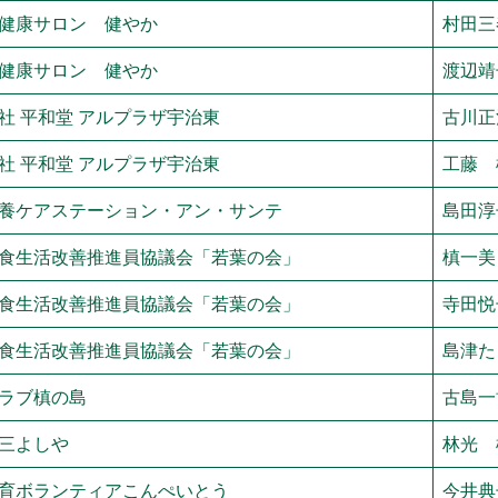
町健康サロン 健やか
村田三
町健康サロン 健やか
渡辺靖
社 平和堂 アルプラザ宇治東
古川正
社 平和堂 アルプラザ宇治東
工藤 
養ケアステーション・アン・サンテ
島田淳
食生活改善推進員協議会「若葉の会」
槙一美
食生活改善推進員協議会「若葉の会」
寺田悦
食生活改善推進員協議会「若葉の会」
島津た
ラブ槙の島
古島一
三よしや
林光 
育ボランティアこんぺいとう
今井典