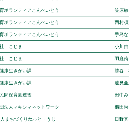
育ボランティアこんぺいとう
笠原敏
育ボランティアこんぺいとう
西村須
育ボランティアこんぺいとう
手島な
社 こじま
小川由
社 こじま
羽庭侑
健康生きがい課
勝谷 
健康生きがい課
速見亜
民間保育園連盟
田中み
団法人マキシマネットワーク
櫃田尚
法人まちづくりねっと・うじ
日野真