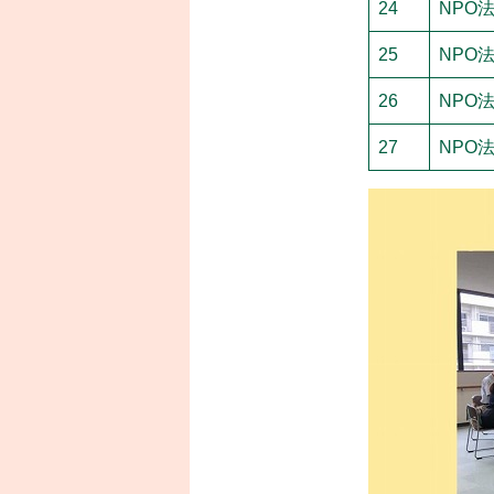
24
NPO
25
NPO
26
NPO
27
NPO