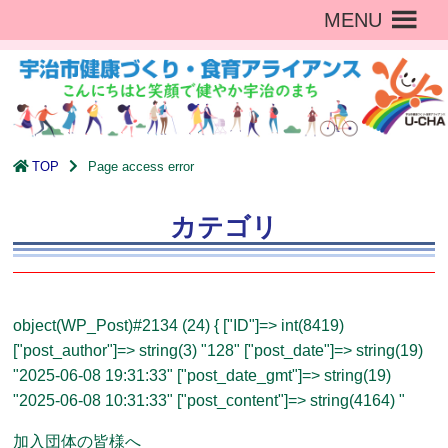
MENU
TOP
Page access error
カテゴリ
object(WP_Post)#2134 (24) { ["ID"]=> int(8419)
["post_author"]=> string(3) "128" ["post_date"]=> string(19)
"2025-06-08 19:31:33" ["post_date_gmt"]=> string(19)
"2025-06-08 10:31:33" ["post_content"]=> string(4164) "
加入団体の皆様へ